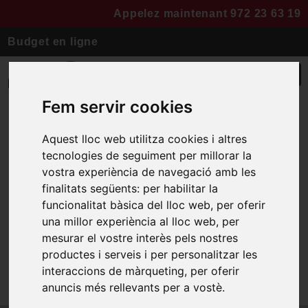
Appelez maintenant 972 23 63 19
Budget en ligne
Qui nous sommes
Fem servir cookies
Aquest lloc web utilitza cookies i altres
Maison
tecnologies de seguiment per millorar la
vostra experiència de navegació amb les
finalitats següents:
per habilitar la
Rénovation de cuisine et salle de
funcionalitat bàsica del lloc web
,
per oferir
bain
una millor experiència al lloc web
,
per
mesurar el vostre interès pels nostres
productes i serveis i per personalitzar les
interaccions de màrqueting
,
per oferir
anuncis més rellevants per a vostè
.