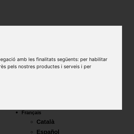
z maintenant 972 23 63 19
Budget en ligne
vegació amb les finalitats següents:
per habilitar
Français
rès pels nostres productes i serveis i per
Català
Español
English
Français
Català
Español