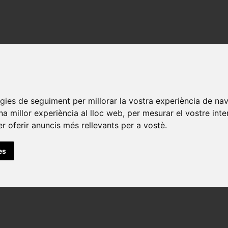
Appele
logies de seguiment per millorar la vostra experiència de na
una millor experiència al lloc web
,
per mesurar el vostre inte
er oferir anuncis més rellevants per a vostè
.
es