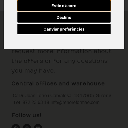
Estic d’acord
Declino
Come visit us
Canviar preferències
Contact RENOREFORMAE to
request more information about
the offers or for any questions
you may have.
Central offices and warehouse
C/ Dr. Joan Torró i Cabratosa, 18
17005 Girona
Tel.
972 23 63 19
info@renoreformae.com
Follow us!