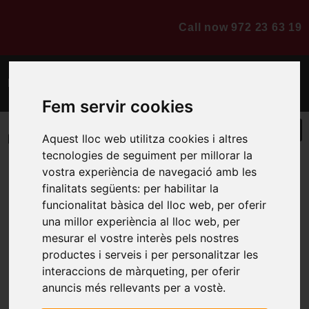
Call now 972 23 63 19
Budget online
Fem servir cookies
Who are we
Aquest lloc web utilitza cookies i altres
tecnologies de seguiment per millorar la
vostra experiència de navegació amb les
finalitats següents:
per habilitar la
Home
funcionalitat bàsica del lloc web
,
per oferir
una millor experiència al lloc web
,
per
mesurar el vostre interès pels nostres
Kitchen and bathroom renovation
productes i serveis i per personalitzar les
interaccions de màrqueting
,
per oferir
anuncis més rellevants per a vostè
.