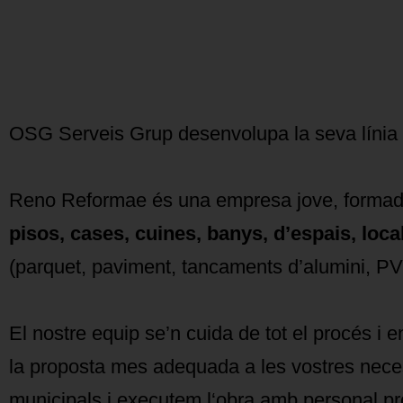
OSG Serveis Grup desenvolupa la seva línia 
Reno Reformae és una empresa jove, formada p
pisos, cases, cuines, banys, d’espais, loca
(parquet, paviment, tancaments d’alumini, PVC
El nostre equip se’n cuida de tot el procés i en
la proposta mes adequada a les vostres necess
municipals i executem l‘obra amb personal prop