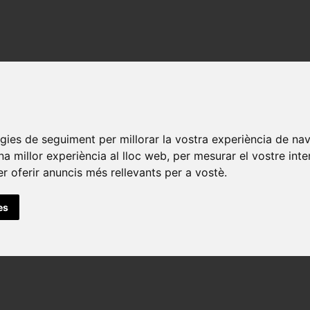
logies de seguiment per millorar la vostra experiència de na
una millor experiència al lloc web
,
per mesurar el vostre inte
er oferir anuncis més rellevants per a vostè
.
es