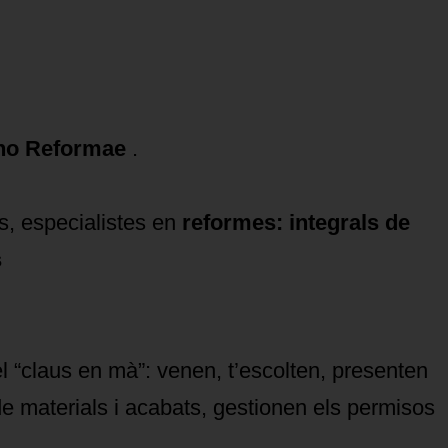
no Reformae
.
s, especialistes en
reformes: integrals de
s
 el “claus en mà”: venen, t’escolten, presenten
de materials i acabats, gestionen els permisos