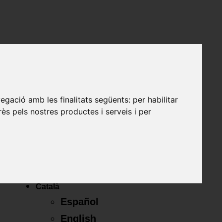
Truca ara 972 23 63 19
Pressupost online
vegació amb les finalitats següents:
per habilitar
Català
rès pels nostres productes i serveis i per
Español
English
Français
Català
Español
English