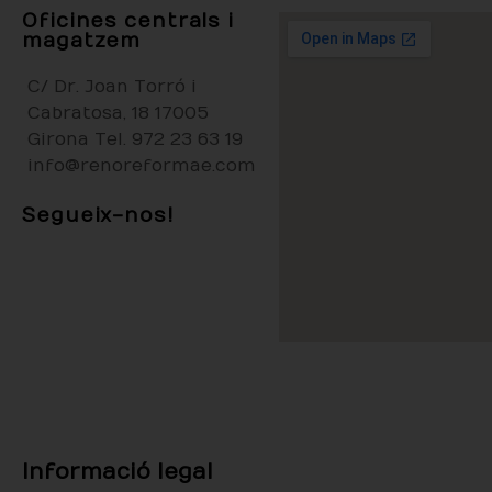
Oficines centrals i
magatzem
C/ Dr. Joan Torró i
Cabratosa, 18
17005
Girona
Tel.
972 23 63 19
info@renoreformae.com
Segueix-nos!
Informació legal