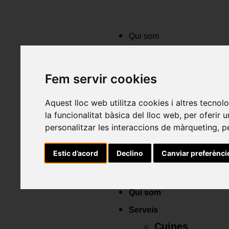
Qui som
Serveis
Cuines
Fem servir cookies
Banys
Aquest lloc web utilitza cookies i altres tecno
Habitatges
la funcionalitat bàsica del lloc web
,
per oferir 
Espais
personalitzar les interaccions de màrqueting
,
p
Actualitat
Estic d’acord
Declino
Canviar preferènci
Contactar
Qui som
Serveis
Cuines