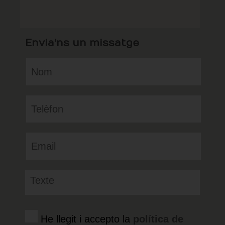
Envia'ns un missatge
He llegit i accepto la
política de