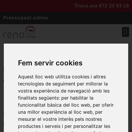
Truca ara 972 23 63 19
Pressupost online
Fem servir cookies
Portada
»
Projectes
»
Integral Salt
Aquest lloc web utilitza cookies i altres
Casa Carbo
tecnologies de seguiment per millorar la
vostra experiència de navegació amb les
Reforma integral
finalitats següents:
per habilitar la
funcionalitat bàsica del lloc web
,
per oferir
una millor experiència al lloc web
,
per
Paviments, mallorquines, instal·lacions-
mesurar el vostre interès pels nostres
caldera
productes i serveis i per personalitzar les