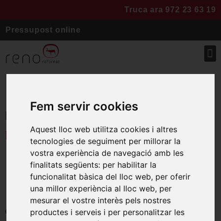
Truca ara 972 23 63 19
Pressupost online
Fem servir cookies
Portada
»
Projectes
»
Cuina
Aquest lloc web utilitza cookies i altres
Palamos
tecnologies de seguiment per millorar la
vostra experiència de navegació amb les
Renovació planta
finalitats següents:
per habilitar la
funcionalitat bàsica del lloc web
,
per oferir
baixa
una millor experiència al lloc web
,
per
mesurar el vostre interès pels nostres
Cuina, porta de vidre corredera, paviment
productes i serveis i per personalitzar les