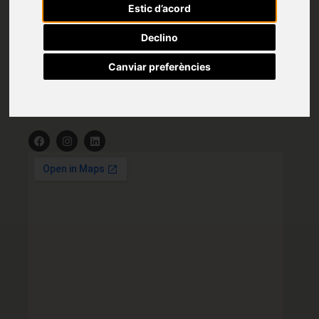
Estic d’acord
Oficinas centrales y almacén
Declino
C/ Dr. Joan Torró i Cabratosa, 18
17005 Girona
Canviar preferències
Tel.
972 23 63 19
info@renoreformae.com
¡Síguenos!