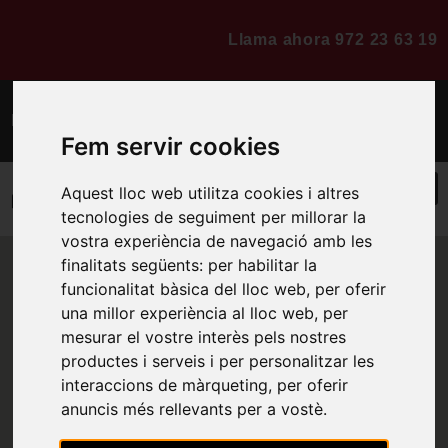
Llama ahora 972 23 63 19
Presupuesto online
Fem servir cookies
Aquest lloc web utilitza cookies i altres
tecnologies de seguiment per millorar la
vostra experiència de navegació amb les
finalitats següents:
per habilitar la
funcionalitat bàsica del lloc web
,
per oferir
Ven a visitarnos
una millor experiència al lloc web
,
per
mesurar el vostre interès pels nostres
Contacta con RENOREFORMAE
productes i serveis i per personalitzar les
para solicitar más información
interaccions de màrqueting
,
per oferir
de las ofertas o cualquier duda
anuncis més rellevants per a vostè
.
que tengas.