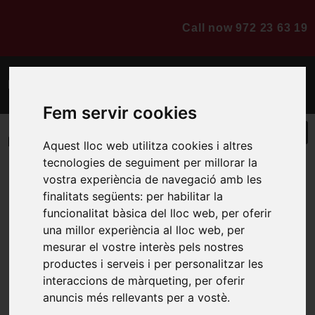
Call now 972 23 63 19
Budget online
Fem servir cookies
Who are we
Aquest lloc web utilitza cookies i altres
tecnologies de seguiment per millorar la
vostra experiència de navegació amb les
finalitats següents:
per habilitar la
Plasterboard and
funcionalitat bàsica del lloc web
,
per oferir
una millor experiència al lloc web
,
per
new pre-installations
mesurar el vostre interès pels nostres
productes i serveis i per personalitzar les
interaccions de màrqueting
,
per oferir
We are finishing the new pre-installations and placement of
anuncis més rellevants per a vostè
.
plasterboard in a house in Girona