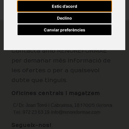
Estic d’acord
Declino
Canviar preferències
Vine a visitar-nos
Contacta amb RENOREFORMAE
per demanar més informació de
les ofertes o per a qualsevol
dubte que tinguis.
Oficines centrals i magatzem
C/ Dr. Joan Torró i Cabratosa, 18
17005 Girona
Tel.
972 23 63 19
info@renoreformae.com
Segueix-nos!