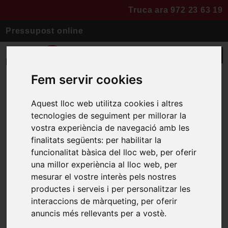
Truca ara 972 23 63 19
Pressupost online
Fem servir cookies
Aquest lloc web utilitza cookies i altres
Cuina a Tossa
tecnologies de seguiment per millorar la
vostra experiència de navegació amb les
finalitats següents:
per habilitar la
El resultat d’una cuina que
funcionalitat bàsica del lloc web
,
per oferir
combina el disseny rústic i
una millor experiència al lloc web
,
per
mesurar el vostre interès pels nostres
modern, amb tocs de fusta i
productes i serveis i per personalitzar les
marbre negre.
interaccions de màrqueting
,
per oferir
anuncis més rellevants per a vostè
.