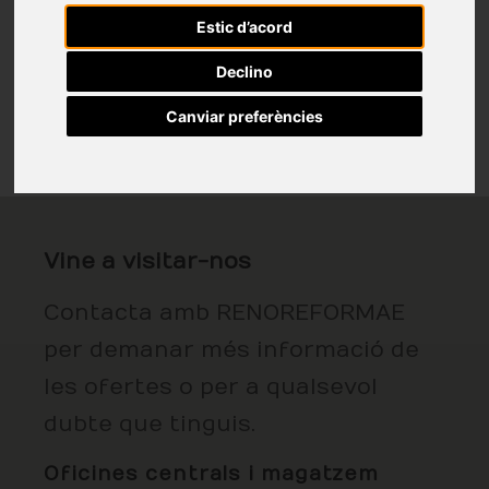
Estic d’acord
Declino
Canviar preferències
Vine a visitar-nos
Contacta amb RENOREFORMAE
per demanar més informació de
les ofertes o per a qualsevol
dubte que tinguis.
Oficines centrals i magatzem