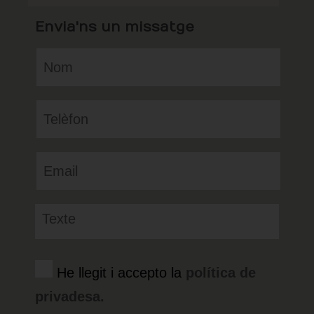
Envia'ns un missatge
He llegit i accepto la
política de
privadesa.