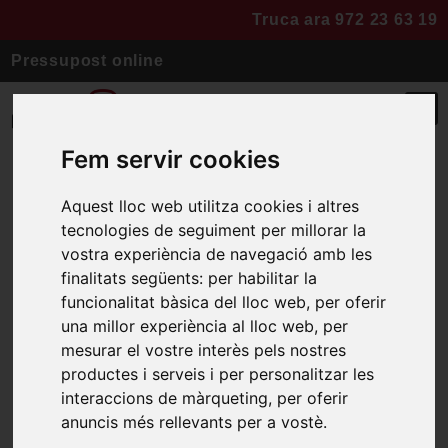
Truca ara 972 23 63 19
Pressupost online
Fem servir cookies
Aquest lloc web utilitza cookies i altres
Reforma habitatge
tecnologies de seguiment per millorar la
Vilablareix
vostra experiència de navegació amb les
finalitats següents:
per habilitar la
funcionalitat bàsica del lloc web
,
per oferir
Hem fet una reforma integral a
una millor experiència al lloc web
,
per
mesurar el vostre interès pels nostres
aquest habitatge a Vilablareix.
productes i serveis i per personalitzar les
S’han actualitzat el terres,
interaccions de màrqueting
,
per oferir
anuncis més rellevants per a vostè
.
obertures, il·luminació, cuina…