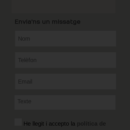
Envia'ns un missatge
He llegit i accepto la
política de