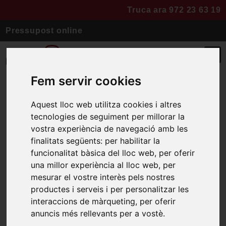
Truca ara 972 23 63 19
Pressupost online
Fem servir cookies
Aquest lloc web utilitza cookies i altres
Reforma de 3 pisos a
tecnologies de seguiment per millorar la
Girona
vostra experiència de navegació amb les
finalitats següents:
per habilitar la
funcionalitat bàsica del lloc web
,
per oferir
Espais diàfans amb cuines obertes
una millor experiència al lloc web
,
per
mesurar el vostre interès pels nostres
i integrades a l’espai.
productes i serveis i per personalitzar les
Mobles sense tiradors
interaccions de màrqueting
,
per oferir
anuncis més rellevants per a vostè
.
Colors sobri