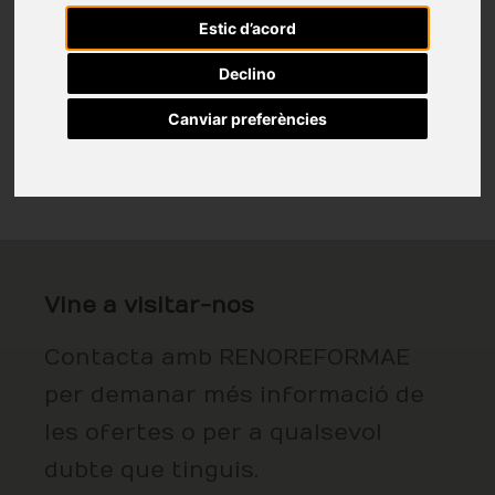
Estic d’acord
Declino
Canviar preferències
Vine a visitar-nos
Contacta amb RENOREFORMAE
per demanar més informació de
les ofertes o per a qualsevol
dubte que tinguis.