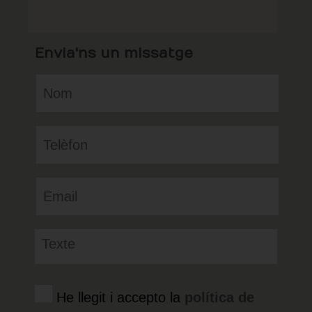
Envia'ns un missatge
He llegit i accepto la
política de