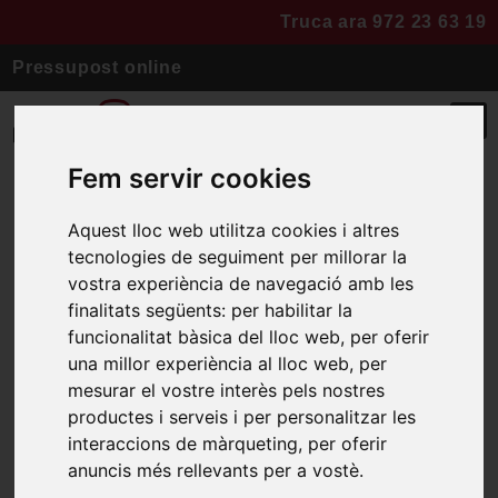
Truca ara 972 23 63 19
Pressupost online
Fem servir cookies
Aquest lloc web utilitza cookies i altres
Reforma habitatge
tecnologies de seguiment per millorar la
vostra experiència de navegació amb les
Reforma integral de l’espai.
finalitats següents:
per habilitar la
funcionalitat bàsica del lloc web
,
per oferir
Cuina, banys, tancaments,
una millor experiència al lloc web
,
per
mesurar el vostre interès pels nostres
paviment, climatització, pintura.
productes i serveis i per personalitzar les
Espai diàfan, elegant i àmpli.
interaccions de màrqueting
,
per oferir
anuncis més rellevants per a vostè
.