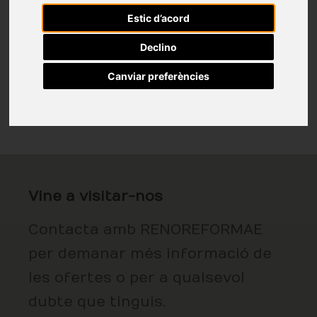
Estic d’acord
Declino
Canviar preferències
Vine a visitar-nos
Contacta amb RENOREFORMAE
per demanar més informació de
les ofertes o per a qualsevol
dubte que tinguis.