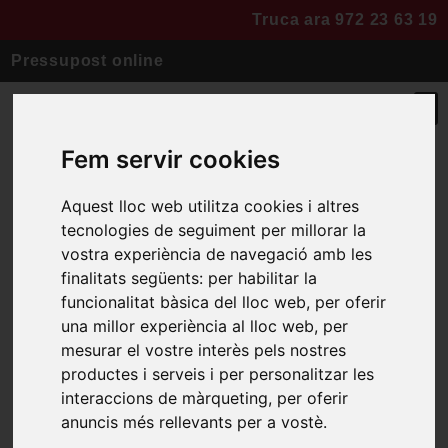
Truca ara 972 23 63 19
Pressupost online
Fem servir cookies
Aquest lloc web utilitza cookies i altres
Reforma integral
tecnologies de seguiment per millorar la
vostra experiència de navegació amb les
finalitats següents:
per habilitar la
Paviments, mallorquines,
funcionalitat bàsica del lloc web
,
per oferir
instal·lacions-caldera
una millor experiència al lloc web
,
per
mesurar el vostre interès pels nostres
productes i serveis i per personalitzar les
interaccions de màrqueting
,
per oferir
anuncis més rellevants per a vostè
.