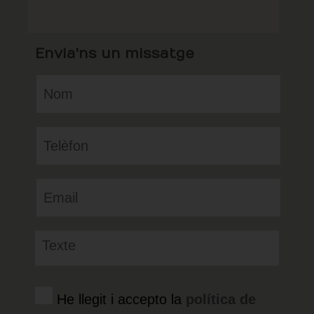
Envia'ns un missatge
He llegit i accepto la
política de