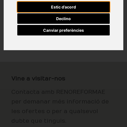
Estic d’acord
Declino
Canviar preferències
Vine a visitar-nos
Contacta amb RENOREFORMAE
per demanar més informació de
les ofertes o per a qualsevol
dubte que tinguis.