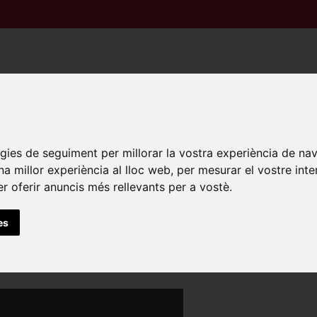
logies de seguiment per millorar la vostra experiència de na
una millor experiència al lloc web
,
per mesurar el vostre inte
er oferir anuncis més rellevants per a vostè
.
es