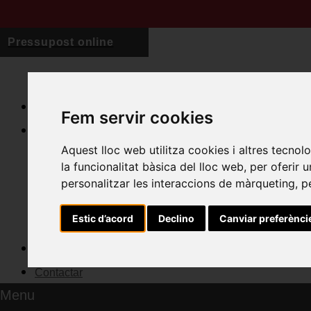
Pressupost online
Qui som
Fem servir cookies
Serveis
Aquest lloc web utilitza cookies i altres tecno
Cuines
la funcionalitat bàsica del lloc web
,
per oferir 
Banys
personalitzar les interaccions de màrqueting
,
p
Habitatges
Estic d’acord
Declino
Canviar preferènci
Espais
Actualitat
Contactar
Menu