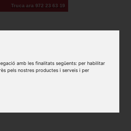
Truca ara 972 23 63 19
vegació amb les finalitats següents:
per habilitar
rès pels nostres productes i serveis i per