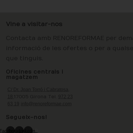
Vine a visitar-nos
Contacta amb RENOREFORMAE per dem
informació de les ofertes o per a quals
que tinguis.
Oficines centrals i
magatzem
C/ Dr. Joan Torró i Cabratosa,
18
17005 Girona
Tel.
972 23
63 19
info@renoreformae.com
Segueix-nos!
Facebook
Instagram
Linkedin