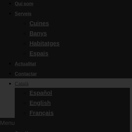
Qui som
Serveis
Cuines
Banys
Habitatges
Espais
Actualitat
Contactar
Català
Español
English
Français
Menu